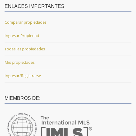
ENLACES IMPORTANTES
Comparar propiedades
Ingresar Propiedad
Todas las propiedades
Mis propiedades
Ingresar/Registrarse
MIEMBROS DE: