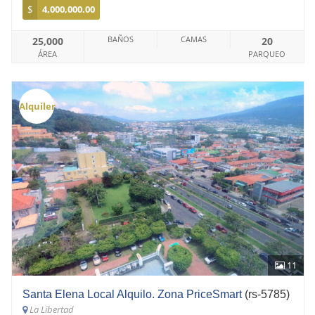
$
4,000,000.00
BAÑOS
CAMAS
25,000
20
ÁREA
PARQUEO
Alquiler
11
Santa Elena Local Alquilo. Zona PriceSmart
(rs-5785)
La Libertad