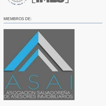
MIEMBROS DE: