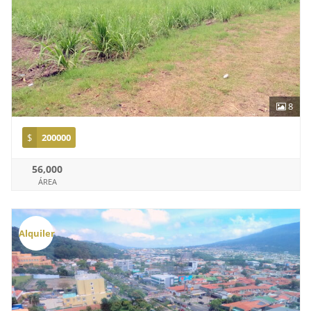
8
$
200000
56,000
ÁREA
Alquiler