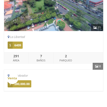
11
La Libertad
$
6409
291
7
2
ÁREA
BAÑOS
PARQUEO
8
San Salvador
Venta
$
280,000.00