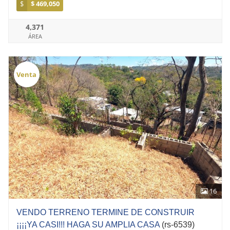
$
$ 469,050
4,371
ÁREA
Venta
16
VENDO TERRENO TERMINE DE CONSTRUIR
¡¡¡¡YA CASI!!! HAGA SU AMPLIA CASA
(rs-6539)