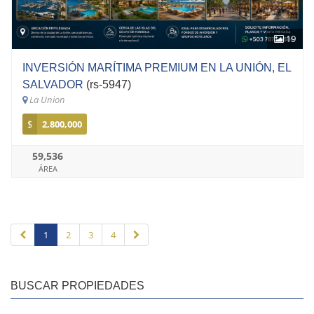
19
INVERSIÓN MARÍTIMA PREMIUM EN LA UNIÓN, EL
SALVADOR
(rs-5947)
La Union
$
2,800,000
59,536
ÁREA
1
2
3
4
BUSCAR PROPIEDADES