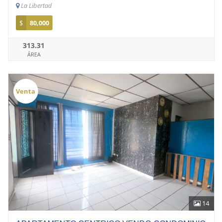
La Libertad
$
80,000
313.31
ÁREA
Venta
14