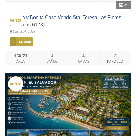
25
Amplia y Bonita Casa Vendo Sta. Teresa Las Flores.
Venta
Apopa
(rs-6173)
San Salvador
$
140000
150.73
4
4
2
ÁREA
BAÑOS
CAMAS
PARQUEO
Venta