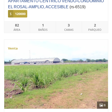
APARTAMENTO CENTRICO VENDO-CONDOMINIO
EL ROSAL-AMPLIO, ACCESIBLE
(rs-6519)
$
120000
82
1
3
2
ÁREA
BAÑOS
CAMAS
PARQUEO
Venta
8