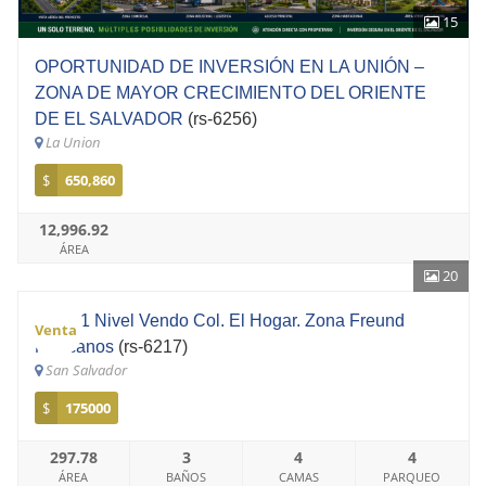
15
OPORTUNIDAD DE INVERSIÓN EN LA UNIÓN –
ZONA DE MAYOR CRECIMIENTO DEL ORIENTE
DE EL SALVADOR
(rs-6256)
La Union
$
650,860
12,996.92
ÁREA
20
Casa 1 Nivel Vendo Col. El Hogar. Zona Freund
Venta
Mejicanos
(rs-6217)
San Salvador
$
175000
297.78
3
4
4
ÁREA
BAÑOS
CAMAS
PARQUEO